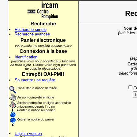
Rec
Recherche
Nom de 
Recherche simple
(saisir les
Recherche avancée
Panier électronique
Votre panier ne contient aucune notice
Connexion à la base
Identification
(sé
(Identifiez-vous pour accéder aux fonctions
Caté
de mise à jour. Utilisez votre login-password
(Ct
de courrier électronique)
sélectionn
Entrepôt OAI-PMH
Soumettre une requête
Ch
Consulter la notice détaillée
Version complète en ligne
Version complète en ligne accessible
uniquement depuis l'Ircam
Ajouter la notice au panier
Retirer la notice du panier
English version